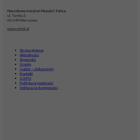
Narodowy Instytut Muzyki i Tańca
ul. Tamka 3,
00-349 Warszawa
www.nimit.pl
Strona główna
Aktualności
Stypendia
Granty
I nabór – dokumenty
Kontakt
O KPO
Polityka prywatności
Deklaracja dostępności