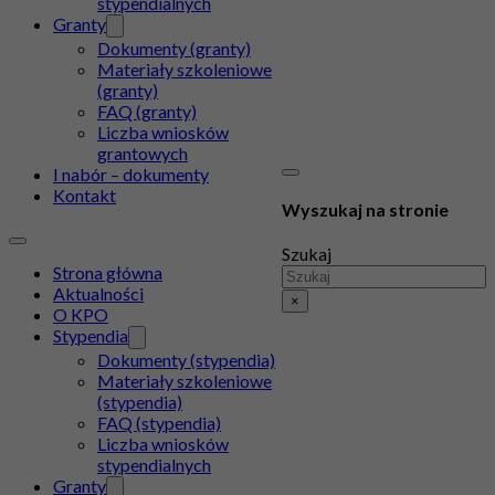
stypendialnych
Granty
Dokumenty (granty)
Materiały szkoleniowe
(granty)
FAQ (granty)
Liczba wniosków
grantowych
I nabór – dokumenty
Kontakt
Wyszukaj na stronie
Szukaj
Strona główna
Aktualności
×
O KPO
Stypendia
Dokumenty (stypendia)
Materiały szkoleniowe
(stypendia)
FAQ (stypendia)
Liczba wniosków
stypendialnych
Granty