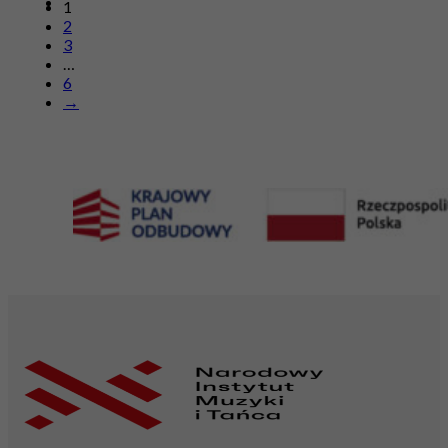
1
2
3
…
6
→