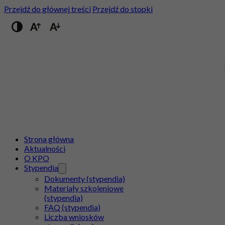
Przejdź do głównej treści
Przejdź do stopki
Przełącz na wysoki kontrast
Strona główna
Aktualności
O KPO
Stypendia
Dokumenty (stypendia)
Materiały szkoleniowe
(stypendia)
FAQ (stypendia)
Liczba wniosków