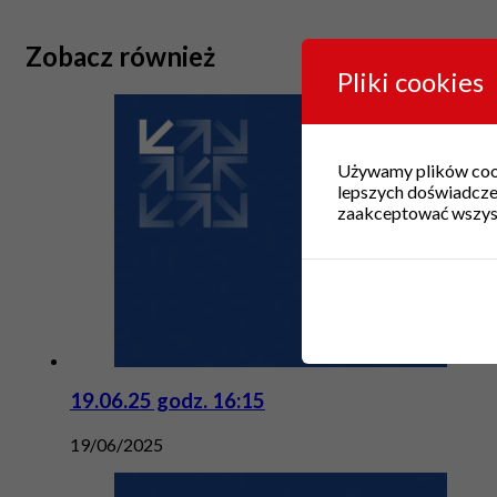
Zobacz również
Pliki cookies
Używamy plików cook
lepszych doświadczeń
zaakceptować wszystk
19.06.25 godz. 16:15
19/06/2025