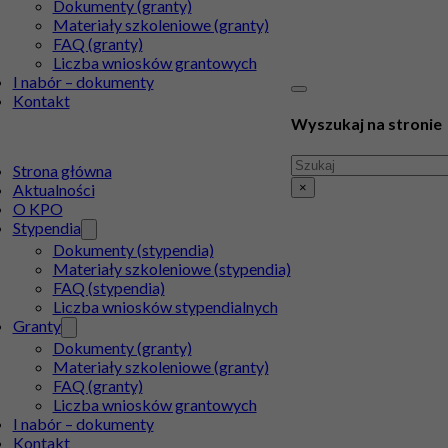
Dokumenty (granty)
Materiały szkoleniowe (granty)
FAQ (granty)
Liczba wniosków grantowych
I nabór – dokumenty
Kontakt
Wyszukaj na stronie
Szukaj
Strona główna
×
Aktualności
O KPO
Stypendia
Dokumenty (stypendia)
Materiały szkoleniowe (stypendia)
FAQ (stypendia)
Liczba wniosków stypendialnych
Granty
Dokumenty (granty)
Materiały szkoleniowe (granty)
FAQ (granty)
Liczba wniosków grantowych
I nabór – dokumenty
Kontakt