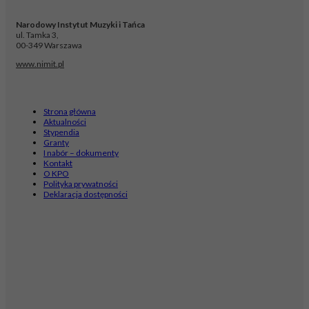
Narodowy Instytut Muzyki i Tańca
ul. Tamka 3,
00-349 Warszawa
www.nimit.pl
Strona główna
Aktualności
Stypendia
Granty
I nabór – dokumenty
Kontakt
O KPO
Polityka prywatności
Deklaracja dostępności