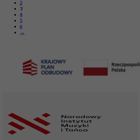
2
3
4
5
6
→