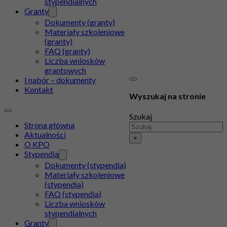
stypendialnych
Granty
Dokumenty (granty)
Materiały szkoleniowe
(granty)
FAQ (granty)
Liczba wniosków
grantowych
I nabór – dokumenty
Kontakt
Wyszukaj na stronie
Szukaj
Strona główna
Aktualności
×
O KPO
Stypendia
Dokumenty (stypendia)
Materiały szkoleniowe
(stypendia)
FAQ (stypendia)
Liczba wniosków
stypendialnych
Granty