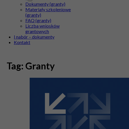
Dokumenty (granty)
Materiały szkoleniowe
(granty)
FAQ (granty)
Liczba wniosków
grantowych
I nabór – dokumenty
Kontakt
Tag:
Granty