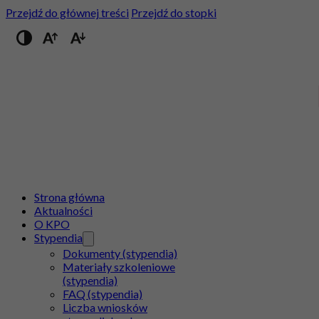
Przejdź do głównej treści
Przejdź do stopki
Przełącz na wysoki kontrast
Strona główna
Aktualności
O KPO
Stypendia
Dokumenty (stypendia)
Materiały szkoleniowe
(stypendia)
FAQ (stypendia)
Liczba wniosków