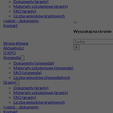
Dokumenty (granty)
Materiały szkoleniowe (granty)
FAQ (granty)
Liczba wniosków grantowych
I nabór – dokumenty
Kontakt
Wyszukaj na stronie
Szukaj
Strona główna
×
Aktualności
O KPO
Stypendia
Dokumenty (stypendia)
Materiały szkoleniowe (stypendia)
FAQ (stypendia)
Liczba wniosków stypendialnych
Granty
Dokumenty (granty)
Materiały szkoleniowe (granty)
FAQ (granty)
Liczba wniosków grantowych
I nabór – dokumenty
Kontakt