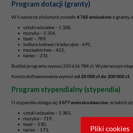
Program dotacji (granty)
W II naborze złożonych zostało
4 765 wniosków
o granty, 
sztuki wizualne – 1 328,
muzyka – 1 314,
teatr – 789,
kultura ludowa i tradycyjna – 691,
muzealnictwo – 412,
taniec – 231.
Budżet programu wynosi 250 616 784 zł. W pierwszym etapi
Kwota dofinansowania wynosi
od 20 000 zł do 200 000 zł
.
Program stypendialny (stypendia)
O stypendia ubiega się
3 077 wnioskodawców
, w takich dz
sztuki wizualne – 1 383,
muzyka – 719,
teatr – 530,
Pliki cookies
taniec – 173,