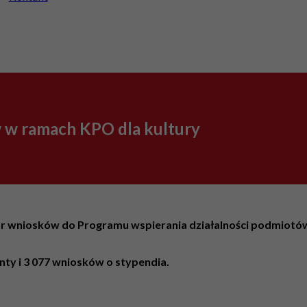
w w ramach KPO dla kultury
abór wniosków do Programu wspierania działalności podmiotó
anty i 3 077 wniosków o stypendia.