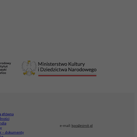
a główna
lności
ndia
e-mail:
kpo@nimit.pl
y
ór – dokumenty
kt