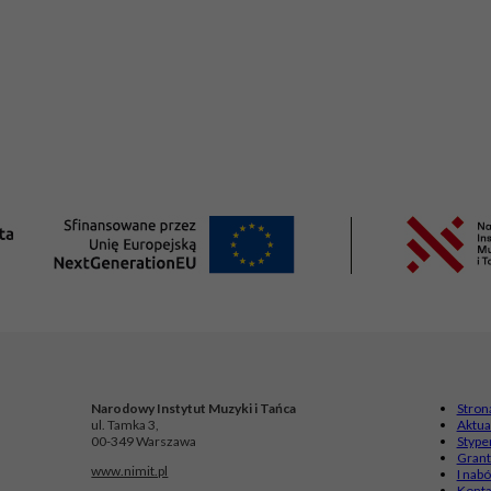
Narodowy Instytut Muzyki i Tańca
Stron
ul. Tamka 3,
Aktua
00-349 Warszawa
Stype
Grant
www.nimit.pl
I nab
Konta