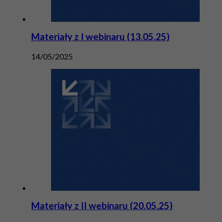
Materiały z I webinaru (13.05.25)
14/05/2025
Materiały z II webinaru (20.05.25)