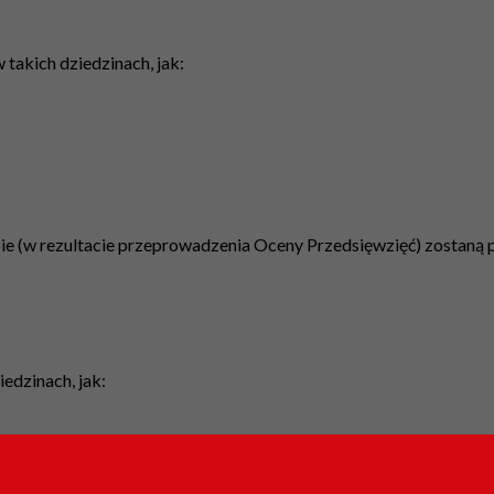
w takich dziedzinach, jak:
e (w rezultacie przeprowadzenia Oceny Przedsięwzięć) zostaną p
iedzinach, jak: