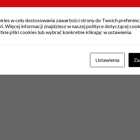
 (w rezultacie przeprowadzenia Oceny Przedsięwzięć) zostaną p
ies w celu dostosowania zawartości strony do Twoich preferencj
. Więcej informacji znajdziesz w naszej polityce dotyczącej coo
z okres
3, 4, 5 lub 6 miesięcy
.
ie pliki cookies lub wybrać konkretne klikając w ustawienia.
nioskodawcom za duże zainteresowanie 
Ustawienia
Za