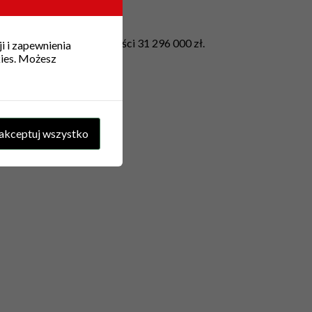
rzyznane środki w wysokości 31 296 000 zł.
i i zapewnienia
kies. Możesz
programem!
akceptuj wszystko