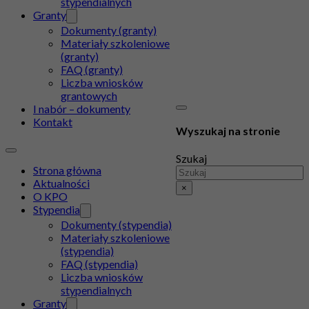
stypendialnych
Granty
Dokumenty (granty)
Materiały szkoleniowe
(granty)
FAQ (granty)
Liczba wniosków
grantowych
I nabór – dokumenty
Kontakt
Wyszukaj na stronie
Szukaj
Strona główna
Aktualności
×
O KPO
Stypendia
Dokumenty (stypendia)
Materiały szkoleniowe
(stypendia)
FAQ (stypendia)
Liczba wniosków
stypendialnych
Granty