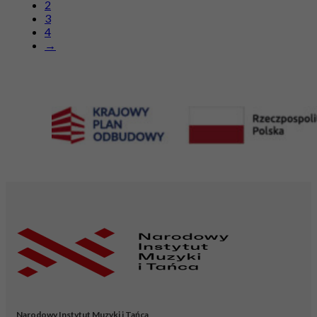
2
3
4
→
Narodowy Instytut Muzyki i Tańca