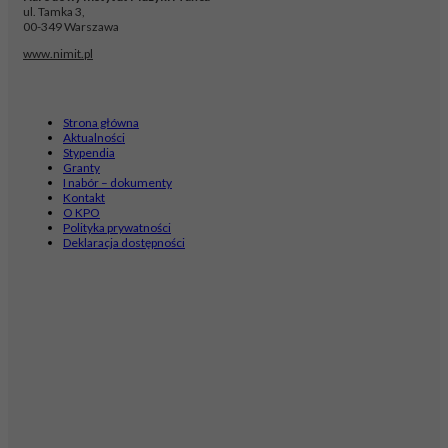
ul. Tamka 3,
00-349 Warszawa
www.nimit.pl
Strona główna
Aktualności
Stypendia
Granty
I nabór – dokumenty
Kontakt
O KPO
Polityka prywatności
Deklaracja dostępności