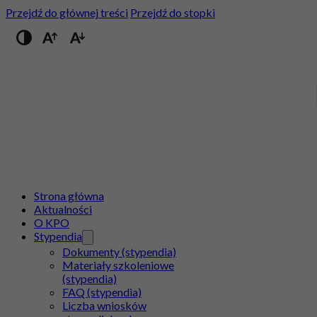
Przejdź do głównej treści
Przejdź do stopki
Przełącz na wysoki kontrast
Strona główna
Aktualności
O KPO
Stypendia
Dokumenty (stypendia)
Materiały szkoleniowe
(stypendia)
FAQ (stypendia)
Liczba wniosków