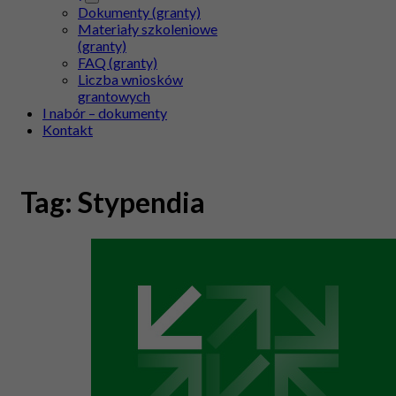
Dokumenty (granty)
Materiały szkoleniowe
(granty)
FAQ (granty)
Liczba wniosków
grantowych
I nabór – dokumenty
Kontakt
Tag:
Stypendia