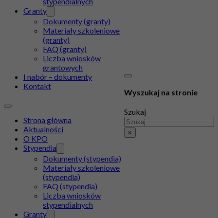
stypendialnych
Granty
Dokumenty (granty)
Materiały szkoleniowe
(granty)
FAQ (granty)
Liczba wniosków
grantowych
I nabór – dokumenty
Kontakt
Wyszukaj na stronie
Szukaj
Strona główna
Aktualności
×
O KPO
Stypendia
Dokumenty (stypendia)
Materiały szkoleniowe
(stypendia)
FAQ (stypendia)
Liczba wniosków
stypendialnych
Granty