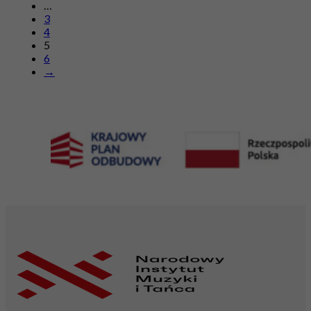
…
3
4
5
6
→