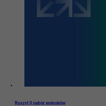
Ruszył II nabór wniosków