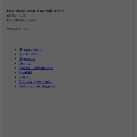
Narodowy Instytut Muzyki i Tańca
ul. Tamka 3,
00-349 Warszawa
www.nimit.pl
Strona główna
Aktualności
Stypendia
Granty
I nabór – dokumenty
Kontakt
O KPO
Polityka prywatności
Deklaracja dostępności