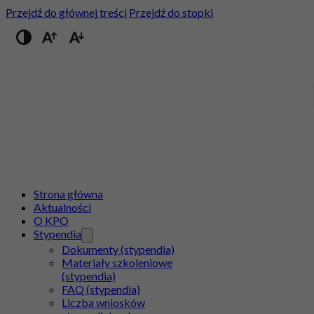
Przejdź do głównej treści
Przejdź do stopki
Przełącz na wysoki kontrast
Strona główna
Aktualności
O KPO
Stypendia
Dokumenty (stypendia)
Materiały szkoleniowe
(stypendia)
FAQ (stypendia)
Liczba wniosków