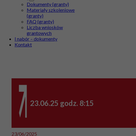
Dokumenty (granty)
Materiały szkoleniowe
(granty)
FAQ (granty)
Liczba wniosków
grantowych
I nabór – dokumenty
Kontakt
23.06.25 godz. 8:15
23/06/2025