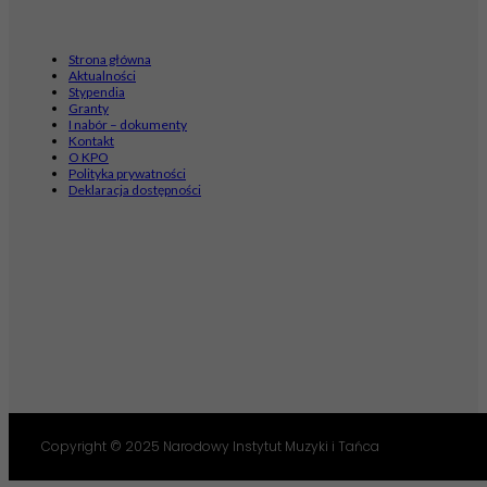
Strona główna
Aktualności
Stypendia
Granty
I nabór – dokumenty
Kontakt
O KPO
Polityka prywatności
Deklaracja dostępności
Copyright © 2025 Narodowy Instytut Muzyki i Tańca