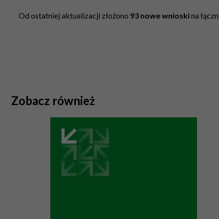
Od ostatniej aktualizacji złożono
93
nowe
wnioski
na łącz
Zobacz również