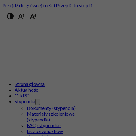
Przejdź do głównej treści
Przejdź do stopki
Przełącz na wysoki kontrast
Strona główna
Aktualności
O KPO
Stypendia
Dokumenty (stypendia)
Materiały szkoleniowe
(stypendia)
FAQ (stypendia)
Liczba wniosków