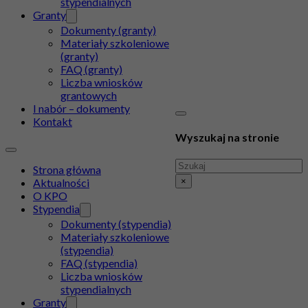
stypendialnych
Granty
Dokumenty (granty)
Materiały szkoleniowe
(granty)
FAQ (granty)
Liczba wniosków
grantowych
I nabór – dokumenty
Kontakt
Wyszukaj na stronie
Szukaj
Strona główna
×
Aktualności
O KPO
Stypendia
Dokumenty (stypendia)
Materiały szkoleniowe
(stypendia)
FAQ (stypendia)
Liczba wniosków
stypendialnych
Granty