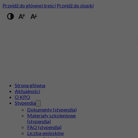
Przejdź do głównej treści
Przejdź do stopki
Przełącz na wysoki kontrast
Strona główna
Aktualności
O KPO
Stypendia
Dokumenty (stypendia)
Materiały szkoleniowe
(stypendia)
FAQ (stypendia)
Liczba wniosków