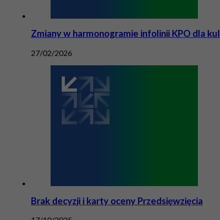
Zmiany w harmonogramie infolinii KPO dla ku
27/02/2026
Brak decyzji i karty oceny Przedsięwzięcia
17/10/2025