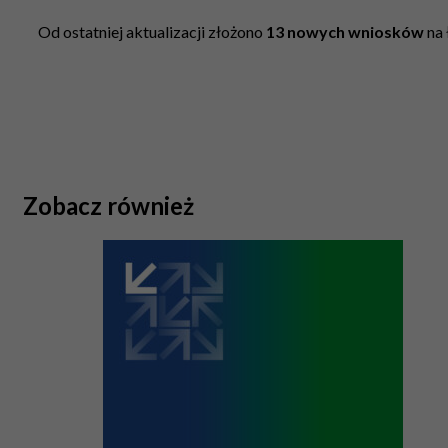
Od ostatniej aktualizacji złożono
13
nowych
wniosków
na 
Zobacz również