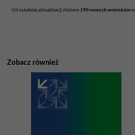
Od ostatniej aktualizacji złożono
190
nowych
wniosków
n
Zobacz również