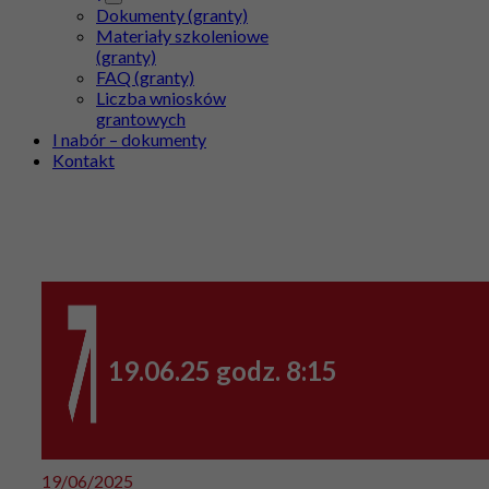
Dokumenty (granty)
Materiały szkoleniowe
(granty)
FAQ (granty)
Liczba wniosków
grantowych
I nabór – dokumenty
Kontakt
19.06.25 godz. 8:15
19/06/2025