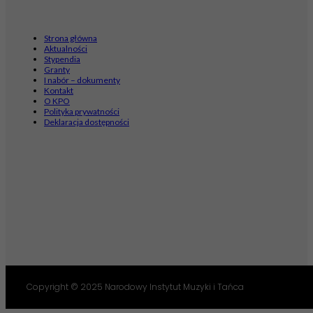
Strona główna
Aktualności
Stypendia
Granty
I nabór – dokumenty
Kontakt
O KPO
Polityka prywatności
Deklaracja dostępności
Copyright © 2025 Narodowy Instytut Muzyki i Tańca