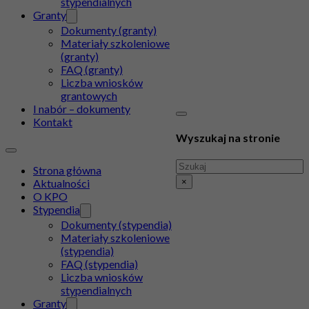
stypendialnych
Granty
Dokumenty (granty)
Materiały szkoleniowe
(granty)
FAQ (granty)
Liczba wniosków
grantowych
I nabór – dokumenty
Kontakt
Wyszukaj na stronie
Szukaj
Strona główna
×
Aktualności
O KPO
Stypendia
Dokumenty (stypendia)
Materiały szkoleniowe
(stypendia)
FAQ (stypendia)
Liczba wniosków
stypendialnych
Granty