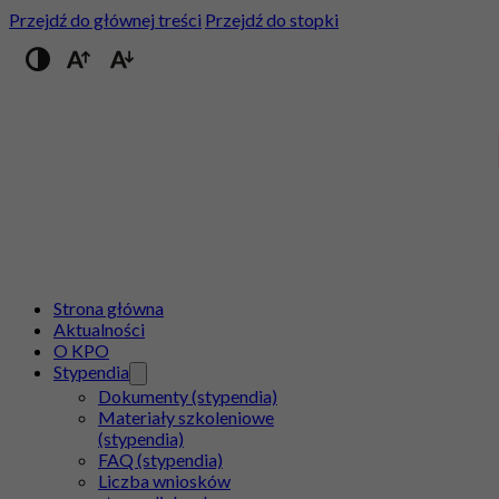
Przejdź do głównej treści
Przejdź do stopki
Przełącz na wysoki kontrast
Strona główna
Aktualności
O KPO
Stypendia
Dokumenty (stypendia)
Materiały szkoleniowe
(stypendia)
FAQ (stypendia)
Liczba wniosków